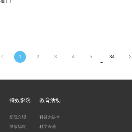
者日
1
2
3
4
5
34
...
园
特效影院
教育活动
影院介绍
科普大讲堂
播放场次
科学表演